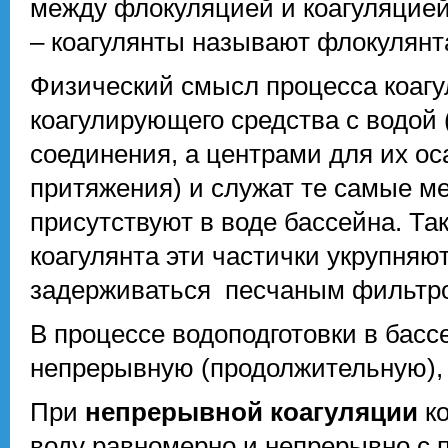
между флокуляцией и коагуляцией
– коагулянты называют флокулянт
Физический смысл процесса коагу
коагулирующего средства с водой
соединения, а центрами для их ос
притяжения) и служат те самые м
присутствуют в воде бассейна. Та
коагулянта эти частички укрупняют
задерживаться песчаным фильтр
В процессе водоподготовки в бас
непрерывную (продолжительную), 
При
непрерывной коагуляции
ко
воду равномерно и непрерывно с 