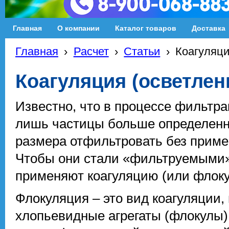
Главная
О компании
Каталог товаров
Доставка
Главная
›
Расчет
›
Статьи
›
Коагуляци
Коагуляция (осветлен
Известно, что в процессе фильтр
лишь частицы больше определенно
размера отфильтровать без приме
Чтобы они стали «фильтруемыми»,
применяют коагуляцию (или флок
Флокуляция – это вид коагуляции,
хлопьевидные агрегаты (флокулы)