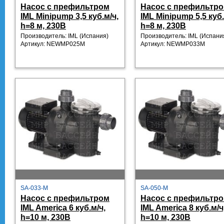
Насос с префильтром
Насос с префильтр
IML Minipump 3,5 куб.м/ч,
IML Minipump 5,5 куб.
h=8 м, 230В
h=8 м, 230В
Производитель: IML
(Испания)
Производитель: IML
(Испани
Артикул:
NEWMP025M
Артикул:
NEWMP033M
SA-033-M
SA-050-M
Насос с префильтром
Насос с префильтр
IML America 6 куб.м/ч,
IML America 8 куб.м/ч
h=10 м, 230В
h=10 м, 230В