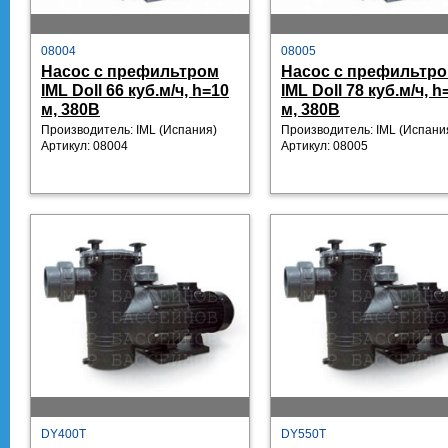
08004
08005
Насос с префильтром
Насос с префильтр
IML Doll 66 куб.м/ч, h=10
IML Doll 78 куб.м/ч, h
м, 380В
м, 380В
Производитель: IML
(Испания)
Производитель: IML
(Испани
Артикул:
08004
Артикул:
08005
DY400T
DY550T