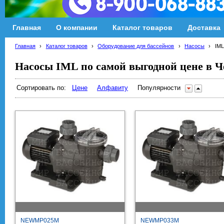
Главная
О компании
Каталог товаров
Доставка
Главная
›
Каталог товаров
›
Оборудование для бассейнов
›
Насосы
›
IML
Насосы IML по самой выгодной цене в Ч
Сортировать по:
Цене
Алфавиту
Популярности
NEWMP025M
NEWMP033M