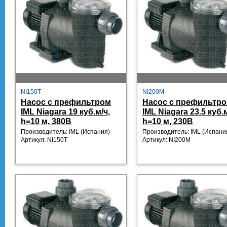
NI150T
NI200M
Насос с префильтром
Насос с префильтр
IML Niagara 19 куб.м/ч,
IML Niagara 23.5 куб.м
h=10 м, 380В
h=10 м, 230В
Производитель: IML
(Испания)
Производитель: IML
(Испани
Артикул:
NI150T
Артикул:
NI200M