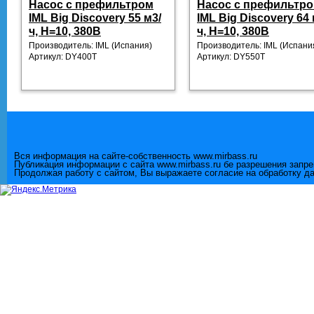
Насос с префильтром
Насос с префильтр
IML Big Discovery 55 м3/
IML Big Discovery 64 
ч, Н=10, 380В
ч, Н=10, 380В
Производитель: IML
(Испания)
Производитель: IML
(Испани
Артикул:
DY400T
Артикул:
DY550T
Вся информация на сайте-собственность www.mirbass.ru
Публикация информации с сайта www.mirbass.ru бе разрешения запр
Продолжая работу с сайтом, Вы выражаете согласие на обработку д