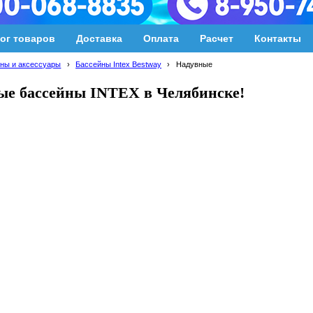
ог товаров
Доставка
Оплата
Расчет
Контакты
ны и аксессуары
›
Бассейны Intex Bestway
›
Надувные
ые бассейны INTEX в Челябинске!