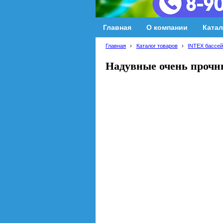
Главная
О компании
Катал
Главная
›
Каталог товаров
›
INTEX бассей
Надувные очень прочн