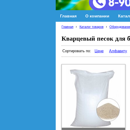
Главная
О компании
Катал
Главная
›
Каталог товаров
›
Оборудование
Кварцевый песок для б
Сортировать по:
Цене
Алфавиту