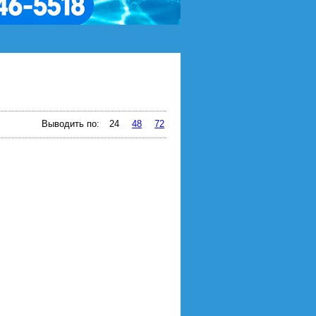
Выводить по:
24
48
72