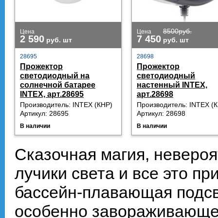
8500
руб.
Цена
Цена
2 590
7 450
руб.
шт
руб.
шт
28695
28698
Прожектор
Прожектор
светодиодный на
светодиодный
солнечной батарее
настенный INTEX,
INTEX, арт.28695
арт.28698
Производитель: INTEX (КНР)
Производитель: INTEX (
Артикул: 28695
Артикул: 28698
В наличии
В наличии
Сказочная магия, неверо
лучики света и все это п
бассейн-плавающая подсв
особенно завораживающе 