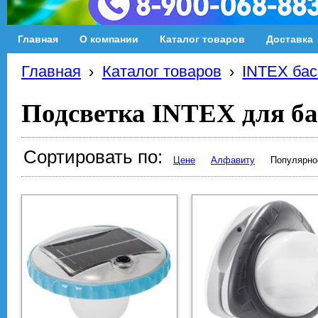
Главная
О компании
Каталог товаров
Доставка
Главная
›
Каталог товаров
›
INTEX бас
Подсветка INTEX для ба
Сортировать по:
Цене
Алфавиту
Популярно