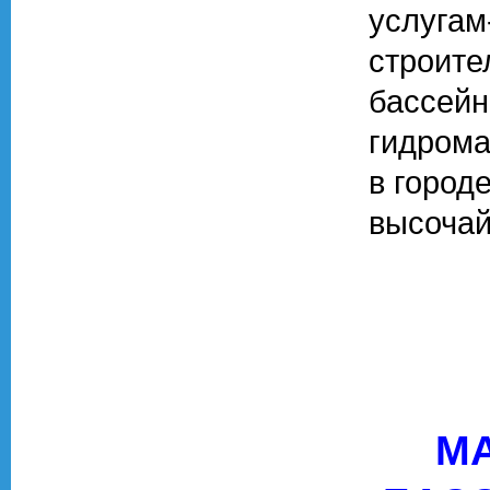
услугам
строите
бас
гидром
в город
высочай
М