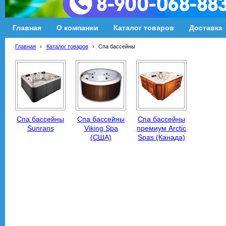
Главная
О компании
Каталог товаров
Доставка
Главная
›
Каталог товаров
›
Спа бассейны
Спа бассейны
Спа бассейны
Спа бассейны
Sunrans
Viking Spa
премиум Аrctic
(США)
Spas (Канада)