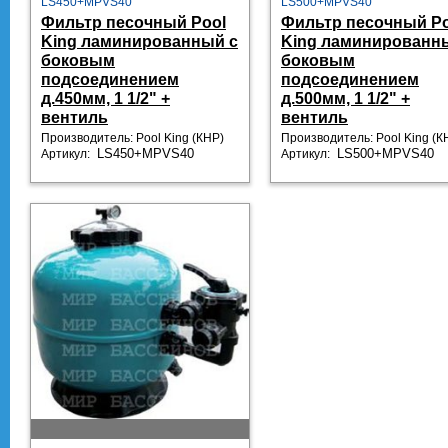
LS450+MPVS40
LS500+MPVS40
Фильтр песочный Pool
Фильтр песочный Po
King ламинированный с
King ламинированн
боковым
боковым
подсоединением
подсоединением
д.450мм, 1 1/2" +
д.500мм, 1 1/2" +
вентиль
вентиль
Производитель: Pool King
(КНР)
Производитель: Pool King
(К
Артикул:
LS450+MPVS40
Артикул:
LS500+MPVS40