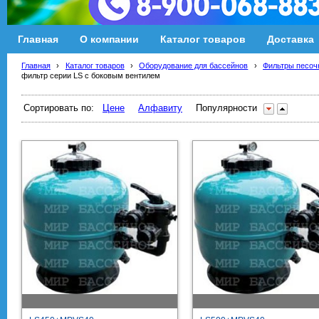
Главная
О компании
Каталог товаров
Доставка
Главная
›
Каталог товаров
›
Оборудование для бассейнов
›
Фильтры песоч
фильтр серии LS с боковым вентилем
Сортировать по:
Цене
Алфавиту
Популярности