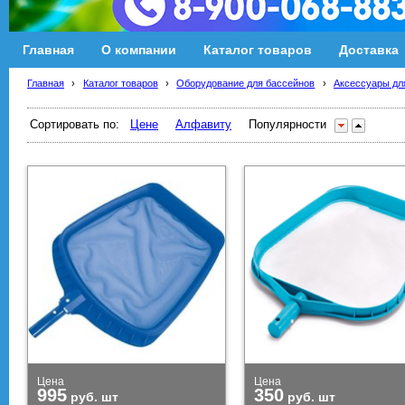
Главная
О компании
Каталог товаров
Доставка
Главная
›
Каталог товаров
›
Оборудование для бассейнов
›
Аксессуары дл
Сортировать по:
Цене
Алфавиту
Популярности
Цена
Цена
995
350
руб.
шт
руб.
шт