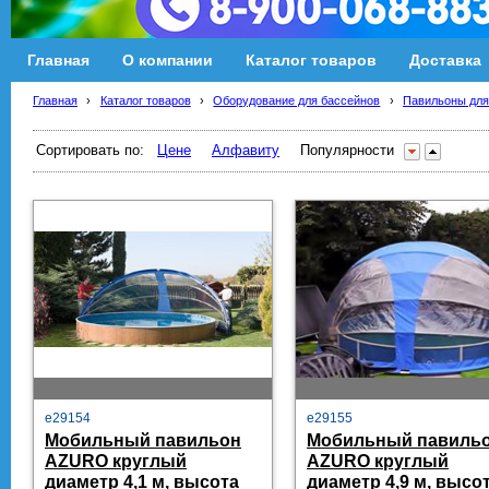
Главная
О компании
Каталог товаров
Доставка
Главная
›
Каталог товаров
›
Оборудование для бассейнов
›
Павильоны для
Сортировать по:
Цене
Алфавиту
Популярности
e29154
e29155
Мобильный павильон
Мобильный павиль
AZURO круглый
AZURO круглый
диаметр 4,1 м, высота
диаметр 4,9 м, высо