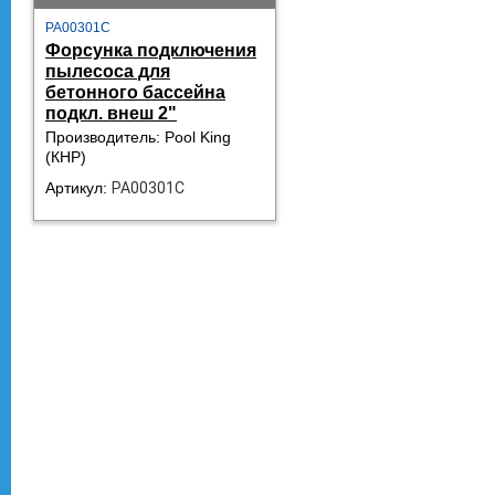
PA00301C
Форсунка подключения
пылесоса для
бетонного бассейна
подкл. внеш 2"
Производитель: Pool King
(КНР)
Артикул:
PA00301C