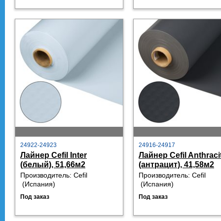
24922-24923
24916-24917
Лайнер Cefil Inter
Лайнер Cefil Anthraci
(белый), 51,66м2
(антрацит), 41,58м2
Производитель:
Cefil
Производитель:
Cefil
 (
Испания)
 (
Испания)
Под заказ
Под заказ