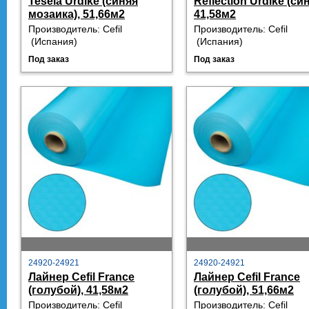
Tesela Urdike (синяя
Reflection Urdike (син
мозаика), 51,66м2
41,58м2
Производитель:
Cefil
Производитель:
Cefil
 (
Испания)
 (
Испания)
Под заказ
Под заказ
24920-24921
24920-24921
Лайнер Cefil France
Лайнер Cefil France
(голубой), 41,58м2
(голубой), 51,66м2
Производитель:
Cefil
Производитель:
Cefil