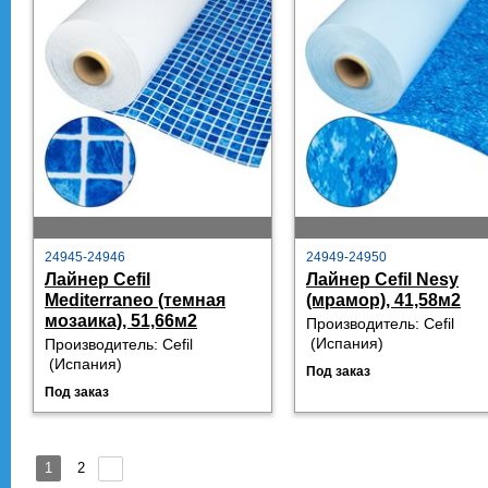
24945-24946
24949-24950
Лайнер Cefil
Лайнер Cefil Nesy
Mediterraneo (темная
(мрамор), 41,58м2
мозаика), 51,66м2
Производитель:
Cefil
 (
Испания)
Производитель:
Cefil
 (
Испания)
Под заказ
Под заказ
1
2