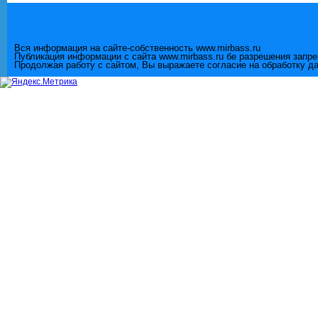
Вся информация на сайте-собственность www.mirbass.ru
Публикация информации с сайта www.mirbass.ru бе разрешения запр
Продолжая работу с сайтом, Вы выражаете согласие на обработку д