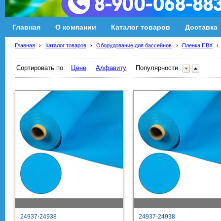
Главная
О компании
Каталог товаров
Доставка
Главная
›
Каталог товаров
›
Оборудование для бассейнов
›
Пленка ПВХ
›
Сортировать по:
Цене
Алфавиту
Популярности
24937-24938
24937-24938