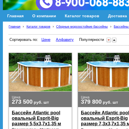
Главная
О компании
Каталог товаров
Доставка
Главная
›
Каталог товаров
›
Сборные морозостойкие бассейны
›
Бассейны A
Сортировать по:
Цене
Алфавиту
Популярности
Цена
Цена
273 500
379 800
руб.
шт
руб.
шт
Бассейн Atlantic pool
Бассейн Atlantic poo
овальный Esprit-Big
овальный Esprit-Big
размер 5,5х3,7х1,35 м
размер 7,3х3,7х1,35 