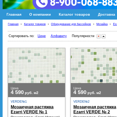
Главная
О компании
Каталог товаров
Доставка
Главная
›
Каталог товаров
›
Оборудование для бассейнов
›
Мозайка
›
Ez
Сортировать по:
Цене
Алфавиту
Популярности
Цена
Цена
4 590
4 590
руб.
м2
руб.
м2
VERDE№1
VERDE№2
Мозаичная растяжка
Мозаичная растяжка
Ezarri VERDE № 1
Ezarri VERDE № 2