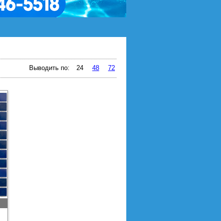
Выводить по:
24
48
72