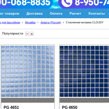
ог товаров
Доставка
Оплата
Расчет
Контакты
 для бассейнов
›
Мозайка
›
Antarra (Россия)
›
Стеклянная мозаика CLOUDY
Популярности
PG 4651
PG 4650