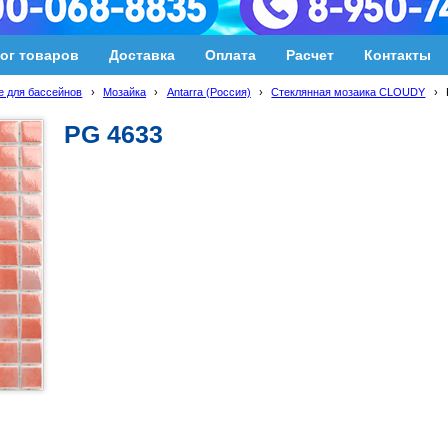
ог товаров
Доставка
Оплата
Расчет
Контакты
 для бассейнов
›
Мозайка
›
Antarra (Россия)
›
Стеклянная мозаика CLOUDY
›
PG 4633