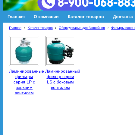
Главная
О компании
Каталог товаров
Доставка
Главная
›
Каталог товаров
›
Оборудование для бассейнов
›
Фильтры песоч
Ламинированные
Ламинированный
фильтры
фильтр серии
серия LP с
LS с боковым
верхним
вентилем
вентилем