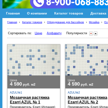
Главная
О компании
Каталог товаров
Доставка
Главная
›
Каталог товаров
›
Оборудование для бассейнов
›
Мозайка
›
Ez
Сортировать по:
Цене
Алфавиту
Популярности
Цена
Цена
4 590
4 590
руб.
м2
руб.
м2
AZUL№1
AZUL№2
Мозаичная растяжка
Мозаичная растяжка
Ezarri AZUL № 1
Ezarri AZUL № 2
Производитель: Ezarri (Испания)
Производитель: Ezarri (Испа