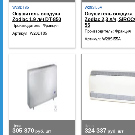
W28DT85
W28SI55A
Осушитель воздуха
Осушитель воздуха
Zodiac 1.9 л/ч DT-850
Zodiac 2,3 л/ч, SIRO
55
Производитель: Франция
Производитель: Франция
Артикул: W28DT85
Артикул: W28SI55A
Цена
Цена
305 370
324 337
руб.
шт
руб.
шт