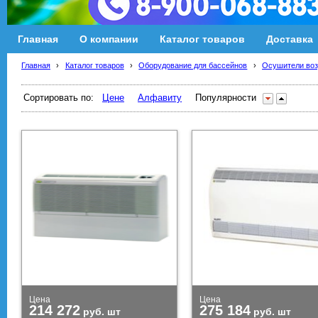
Главная
О компании
Каталог товаров
Доставка
Главная
›
Каталог товаров
›
Оборудование для бассейнов
›
Осушители воз
Сортировать по:
Цене
Алфавиту
Популярности
Цена
Цена
214 272
275 184
руб.
шт
руб.
шт