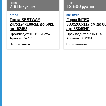
Цена
Цена
7 615
12 500
руб.
шт
руб.
шт
52453
58849NP
Горка BESTWAY,
Горка INTEX,
247х124х100см, до 69кг,
333х206х117 см,до 80
арт.52453
арт.58849NP
Производитель: BESTWAY
Производитель: INTEX
Артикул: 52453
Артикул:
58849NP
Нет в наличии
Нет в наличии