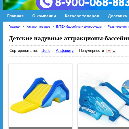
Главная
О компании
Каталог товаров
Доставка
Главная
›
Каталог товаров
›
INTEX бассейны и аксессуары
›
Развлечения I
Детские надувные аттракционы-бассейн
Сортировать по:
Цене
Алфавиту
Популярности