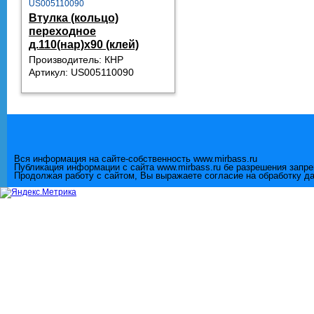
US005110090
Втулка (кольцо)
переходное
д.110(нар)х90 (клей)
Производитель: КНР
Артикул: US005110090
Вся информация на сайте-собственность www.mirbass.ru
Публикация информации с сайта www.mirbass.ru бе разрешения запр
Продолжая работу с сайтом, Вы выражаете согласие на обработку д