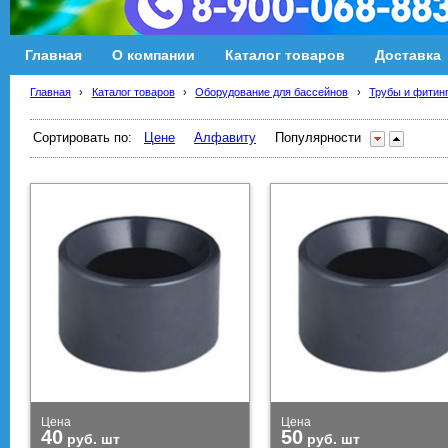
Главная
О компании
Каталог товаров
Доставка
Главная
›
Каталог товаров
›
Оборудование для бассейнов
›
Трубы и фитин
Сортировать по:
Цене
Алфавиту
Популярности
Цена
Цена
40
50
руб.
шт
руб.
шт