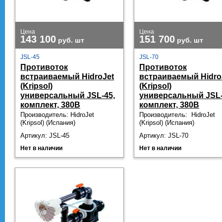
Цена
Цена
143 100
151 700
руб.
шт
руб.
шт
JSL-45
JSL-70
Противоток
Противоток
встраиваемый HidroJet
встраиваемый Hidro
(Kripsol)
(Kripsol)
универсальный JSL-45,
универсальный JSL-
комплект, 380В
комплект, 380В
Производитель: HidroJet
Производитель: HidroJet
(Kripsol) (Испания)
(Kripsol) (Испания)
Артикул: JSL-45
Артикул: JSL-70
Нет в наличии
Нет в наличии