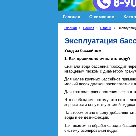
Главная
О компании
Катал
Главная
›
Расчет
›
Статьи
›
Эксплуатац
Эксплуатация бас
Уход за бассейном
1. Как правильно очистить воду?
Сначала вода бассейна проходит чер
кварцевым песком с диаметром гранул
Для более крупных бассейнов примен
мелкий песок должен располагаться вн
Для контроля расположения песка в 
Это необходимо потому, что есть сл
зернистости сопутствует слой гидроан
На втором этапе в воду добавляются 
воды и ее дезинфекции.
Так, возможна обработка воды бассе
систему озонирования воды.