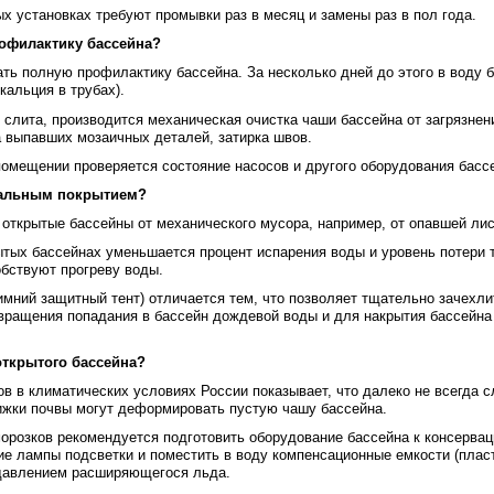
 установках требуют промывки раз в месяц и замены раз в пол года.
рофилактику бассейна?
ать полную профилактику бассейна. За несколько дней до этого в воду 
кальция в трубах).
 слита, производится механическая очистка чаши бассейна от загрязнен
 выпавших мозаичных деталей, затирка швов.
омещении проверяется состояние насосов и другого оборудования басс
циальным покрытием?
открытые бассейны от механического мусора, например, от опавшей ли
крытых бассейнах уменьшается процент испарения воды и уровень потери
бствуют прогреву воды.
имний защитный тент) отличается тем, что позволяет тщательно зачехли
вращения попадания в бассейн дождевой воды и для накрытия бассейна 
 открытого бассейна?
в в климатических условиях России показывает, что далеко не всегда с
вижки почвы могут деформировать пустую чашу бассейна.
орозков рекомендуется подготовить оборудование бассейна к консервац
ние лампы подсветки и поместить в воду компенсационные емкости (пла
 давлением расширяющегося льда.