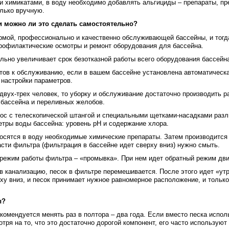
 химикатами, в воду необходимо добавлять альгициды – препараты, пр
олько вручную.
 и можно ли это сделать самостоятельно?
мой, профессионально и качественно обслуживающей бассейны, и тогда
профилактические осмотры и ремонт оборудования для бассейна.
ьно увеличивает срок безотказной работы всего оборудования бассейн
тов к обслуживанию, если в вашем бассейне установлена автоматическа
 настройки параметров.
двух-трех человек, то уборку и обслуживание достаточно производить р
к бассейна и переливных желобов.
ос с телескопической штангой и специальными щетками-насадками раз
тры воды бассейна: уровень рН и содержание хлора.
осятся в воду необходимые химические препараты. Затем производится
асти фильтра (фильтрация в бассейне идет сверху вниз) нужно смыть.
режим работы фильтра – «промывка». При нем идет обратный режим дви
в канализацию, песок в фильтре перемешивается. После этого идет «утр
у вниз, и песок принимает нужное равномерное расположение, и только
ы?
комендуется менять раз в полтора – два года. Если вместо песка исполь
тря на то, что это достаточно дорогой компонент, его часто используют