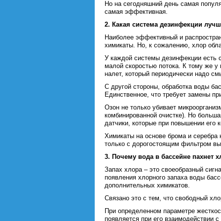
Но на сегодняшний день самая популя
самая эффективная.
2. Какая система дезинфекции луч
Наиболее эффективный и распростран
химикаты. Но, к сожалению, хлор обл
У каждой системы дезинфекции есть с
малой скоростью потока. К тому же у
налет, который периодически надо с
С другой стороны, обработка воды ба
Единственное, что требует замены пр
Озон не только убивает микроорганиз
комбинированной очистке). Но больша
датчики, которые при повышении его 
Химикаты на основе брома и серебра
только с дорогостоящим фильтром вы
3. Почему вода в бассейне пахнет х
Запах хлора – это своеобразный сигн
появления хлорного запаха воды басс
дополнительных химикатов.
Связано это с тем, что свободный хло
При определенном параметре жесткости
появляется при его взаимодействии с 