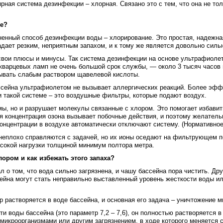
рная система дезинфекции – хлорная. Связано это с тем, что она не тол
ше?
енный способ дезинфекции воды – хлорирование. Это простая, надежна
адает резким, неприятным запахом, и к тому же является довольно сил
вои плюсы и минусы. Так система дезинфекции на основе ультрафиолет
 кварцевых ламп не очень большой срок службы, — около 3 тысяч часов н
мывать слабым раствором щавелевой кислоты.
ссейна ультрафиолетом не вызывает аллергических реакций. Более эфф
и такой системе – это воздушные фильтры, которые подают воздух.
мы, но и разрушает молекулы связанные с хлором. Это помогает избавить
я концентрация озона вызывает побочные действия, и поэтому желатель
концентрации в воздухе автоматически отключают систему. (Нормативное 
 неплохо справляются с задачей, но их ионы оседают на фильтрующем п
сокой нагрузки толщиной минимум полтора метра.
лором и как избежать этого запаха?
ал о том, что вода сильно загрязнена, и чашу бассейна пора чистить. 
ейна могут стать неправильно выставленный уровень жесткости воды и
р растворяется в воде бассейна, и основная его задача – уничтожение 
 воды бассейна (это параметр 7,2 – 7,6), он полностью растворяется в 
микроорганизмами или другим загрязнением, в ходе которого меняется с