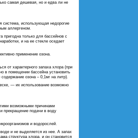
ько самая дешевая, но и едва ли не
я система, использующая недорогие
ьным аллергеном.
а пригодна только для бассейнов с
аработки, и на ее стекле оседает
ективно применение озона.
ся от характерного запаха хлора (при
но в помещении бассейна установить
содержание озона – 0,1мг на литр).
еске, — их использование возможно
Другими возможными причинами
ли прекращение подачи в воду
микроорганизмов и водорослей.
воде и не выделяется из нее. А запах
ама структура хлора, и он становится