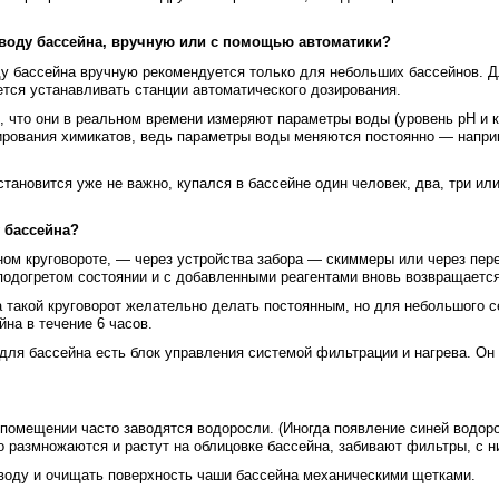
в воду бассейна, вручную или с помощью автоматики?
у бассейна вручную рекомендуется только для небольших бассейнов. Д
тся устанавливать станции автоматического дозирования.
, что они в реальном времени измеряют параметры воды (уровень рН и 
рования химикатов, ведь параметры воды меняются постоянно — наприм
тановится уже не важно, купался в бассейне один человек, два, три или
у бассейна?
ном круговороте, — через устройства забора — скиммеры или через пер
подогретом состоянии и с добавленными реагентами вновь возвращается
 такой круговорот желательно делать постоянным, но для небольшого с
на в течение 6 часов.
 для бассейна есть блок управления системой фильтрации и нагрева. Он
 помещении часто заводятся водоросли. (Иногда появление синей водор
о размножаются и растут на облицовке бассейна, забивают фильтры, с н
 воду и очищать поверхность чаши бассейна механическими щетками.