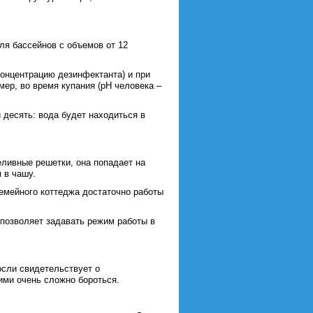
ля бассейнов с объемов от 12
концентрацию дезинфектанта) и при
ер, во время купания (рH человека –
 десять: вода будет находиться в
еливные решетки, она попадает на
 в чашу.
емейного коттеджа достаточно работы
 позволяет задавать режим работы в
осли свидетельствует о
ими очень сложно бороться.