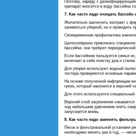
Поэтому, наряду с дезинфицирующими
препарат вносится в воду бассейна т
7. Как часто надо очищать бассейн
Желательно заключить контракт с фир
заниматься уборкой, но и проводить 
Своевременная профилактика значител
Целесообразно привлекать специалис
бассейна: они требуют периодической
Если бассейном пользуется семья из 
включает в себя очистку дна и стено
Для уборки используют водный пылес
тестера проверяются основные параме
На основе полученной информации вн
грязи, который накопился в верхней ч
Для этого используется специальный 
Верхний слой загрязнения смывается 
под небольшим давлением опять сверх
запускается вновь.
8. Как часто надо заменять фильтр
Песок в фильтровальной установке ре
необходимо менять раз в год, — несмо