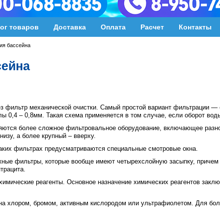
ог товаров
Доставка
Оплата
Расчет
Контакты
ия бассейна
сейна
ез фильтр механической очистки. Самый простой вариант фильтрации —
ы 0,4 – 0,8мм. Такая схема применяется в том случае, если оборот вод
яются более сложное фильтровальное оборудование, включающее разн
изу, а более крупный – вверху.
таких фильтрах предусматриваются специальные смотровые окна.
ожные фильтры, которые вообще имеют четырехслойную засыпку, причем
трацита.
химические реагенты. Основное назначение химических реагентов заклю
йна хлором, бромом, активным кислородом или ультрафиолетом. Для бо