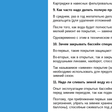
Картриджи в навесных фильтровальных
9. Как часто надо делать полную п
В среднем, раз в год желательно дел
декальцита (для удаления отложений 
После того, как вода будет полностью
мелкий ремонт ее покрытия, — замена
Одновременно с этим в техническом п
10. Зачем закрывать бассейн спе
Во-первых, такие покрытия защищают 
Во-вторых, как в открытых, так и за
воздушными линзами, наоборот, спосо
Так называемое «зимнее» покрытие (з
необходимо использовать для предот
зимний сезон.
11. Надо ли сливать зимой воду из
Опыт эксплуатации открытых бассейно
перед зимним периодом, так как под
Поэтому, при приближении первых зам
загрязнения, убрать на зимнее хране
баллоны), способные сжиматься под