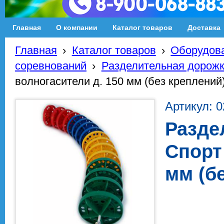
Главная
О компании
Каталог товаров
Доставка
Главная
›
Каталог товаров
›
Оборудова
соревнований
›
Разделительная дорож
волногасители д. 150 мм (без креплений
Артикул: 
Разде
Спорт
мм (б