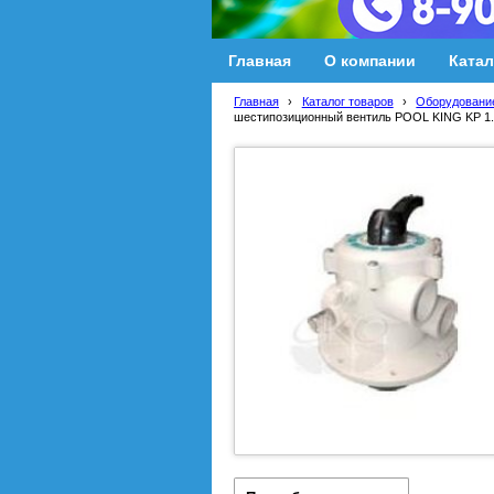
Главная
О компании
Катал
Главная
›
Каталог товаров
›
Оборудование
шестипозиционный вентиль POOL KING KP 1.