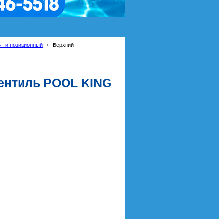
6-ти позиционный
›
Верхний
ентиль POOL KING