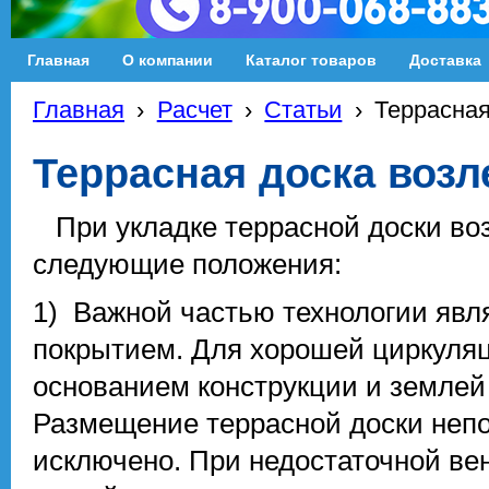
Главная
О компании
Каталог товаров
Доставка
Главная
›
Расчет
›
Статьи
›
Террасная
Террасная доска возл
При укладке террасной доски воз
следующие положения:
1) Важной частью технологии явл
покрытием. Для хорошей циркуляц
основанием конструкции и землей 
Размещение террасной доски непо
исключено. При недостаточной ве