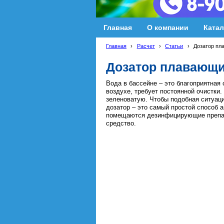
Главная
О компании
Катал
Главная
›
Расчет
›
Статьи
›
Дозатор пл
Дозатор плавающи
Вода в бассейне – это благоприятная
воздухе, требует постоянной очистки.
зеленоватую. Чтобы подобная ситуац
дозатор – это самый простой способ 
помещаются дезинфицирующие препара
средство.