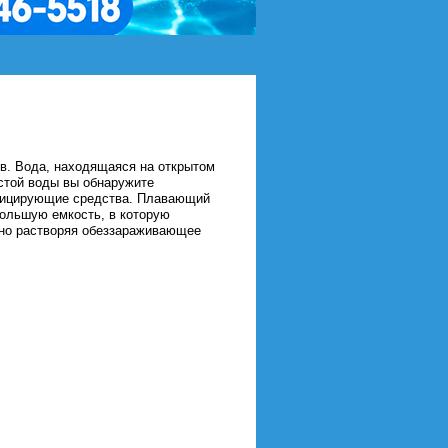
ов. Вода, находящаяся на открытом
истой воды вы обнаружите
нфицирующие средства. Плавающий
большую емкость, в которую
нно растворяя обеззараживающее