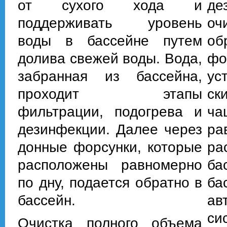
от сухого хода и
де
поддерживать уровень
оч
воды в бассейне путем
об
долива свежей воды. Вода,
ф
забранная из бассейна,
ус
проходит этапы
ск
фильтрации, подогрева и
ч
дезинфекции. Далее через
ра
донные форсунки, которые
ра
расположены равномерно
ба
по дну, подается обратно в
ба
бассейн.
ав
си
Очистка полного объема