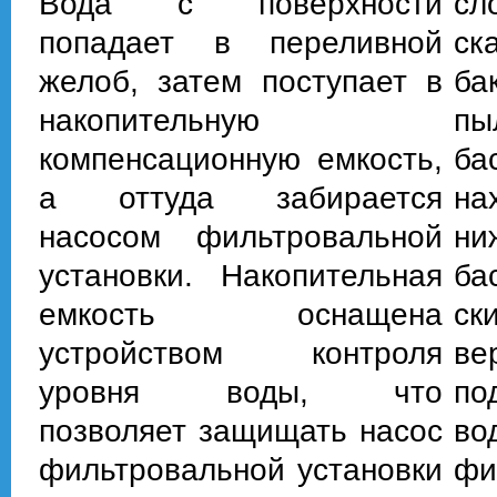
Вода с поверхности
сл
попадает в переливной
ск
желоб, затем поступает в
ба
накопительную
пы
компенсационную емкость,
ба
а оттуда забирается
на
насосом фильтровальной
ни
установки. Накопительная
ба
емкость оснащена
ск
устройством контроля
в
уровня воды, что
по
позволяет защищать насос
во
фильтровальной установки
фи