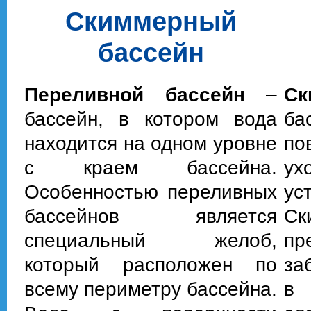
Cкиммерный
бассейн
Переливной бассейн
–
Ск
бассейн, в котором вода
ба
находится на одном уровне
по
с краем бассейна.
ух
Особенностью переливных
ус
бассейнов является
Ск
специальный желоб,
пр
который расположен по
за
всему периметру бассейна.
в 