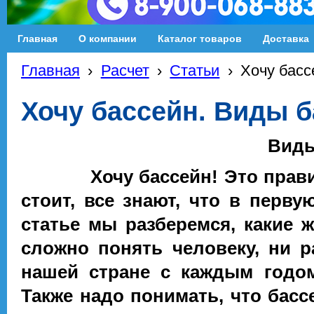
Главная
О компании
Каталог товаров
Доставка
Главная
›
Расчет
›
Статьи
›
Хочу басс
Хочу бассейн. Виды б
Виды
Хочу бассейн! Это правильн
стоит, все знают, что в перву
статье мы разберемся, какие ж
сложно понять человеку, ни 
нашей стране с каждым годо
Также надо понимать, что басс