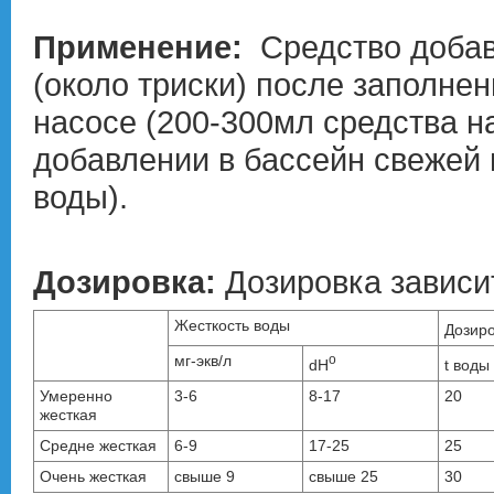
Применение:
Средство добав
(около триски) после заполне
насосе (200-300мл средства н
добавлении в бассейн свежей
воды).
Дозировка:
Дозировка зависи
Жесткость воды
Дозиро
мг-экв/л
o
dH
t воды
Умеренно
3-6
8-17
20
жесткая
Средне жесткая
6-9
17-25
25
Очень жесткая
свыше 9
свыше 25
30