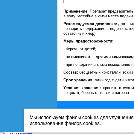
Применение:
Препарат предваритель
в воду бассейна вблизи места подачи
Рекомендуемая дозировка:
для сниж
проверить содержание в воде остаточн
остаточный хлор).
Меры предосторожности:
- беречь от детей;
- не смешивать с другими химическим
- при попадании в глаза немедленно 
Состав:
бесцветный кристаллический 
Срок хранения:
один год с даты изго
Условия хранения:
хранить в сухо
веществ; беречь от влаги и нагрева.
Мы используем файлы cookies для улучшения 
Вся информация на сайте-собственност
использования файлов cookies.
Публикация информации с сайта www.mi
Продолжая работу с сайтом, Вы выража