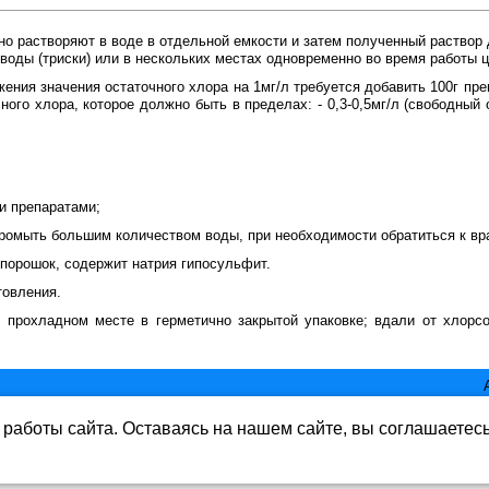
но растворяют в воде в отдельной емкости и затем полученный раствор
 воды (триски) или в нескольких местах одновременно во время работы 
ения значения остаточного хлора на 1мг/л требуется добавить 100г пре
ого хлора, которое должно быть в пределах: - 0,3-0,5мг/л (свободный о
и препаратами;
промыть большим количеством воды, при необходимости обратиться к вр
порошок, содержит натрия гипосульфит.
товления.
м прохладном месте в герметично закрытой упаковке; вдали от хлор
работы сайта. Оставаясь на нашем сайте, вы соглашаетес
ь www.mirbass.ru
rbass.ru бе разрешения запрещена. Все права защищены.
ете согласие на обработку данных в соответствии с Политикой конфиде