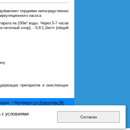
 добавляют порциями непосредственно
циркуляционного насоса.
парата на 100м³ воды. Через 5-7 часов
статочный хлор), - 0,8-1,2мг/л (общий
ачу.
содержащих препаратов и окисляющих
Адрес: г.Челябинск,ул.Курчатова,5В-
отдел №4 (ТЦ "МИР ТОВАРОВ")
Телефон: 8 (351) 2111-380
Email: mir.pool@yandex.ru
ь с условиями
Согласен
нциальности.