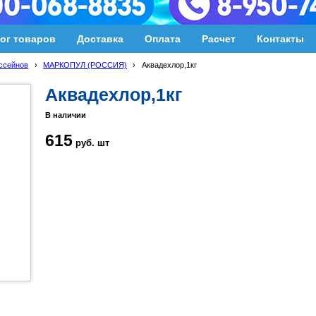
ог товаров
Доставка
Оплата
Расчет
Контакты
ссейнов
›
МАРКОПУЛ (РОССИЯ)
›
Аквадехлор,1кг
Аквадехлор,1кг
В наличии
615
руб.
шт