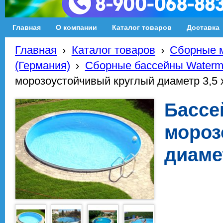
Главная
О компании
Каталог товаров
Доставка
Главная
›
Каталог товаров
›
Сборные м
(Германия)
›
Сборные бассейны Waterm
морозоустойчивый круглый диаметр 3,5 х
Бассе
мороз
диамет