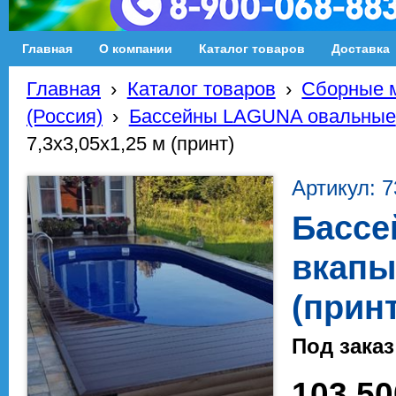
Главная
О компании
Каталог товаров
Доставка
Главная
›
Каталог товаров
›
Сборные м
(Россия)
›
Бассейны LAGUNA овальные
7,3х3,05х1,25 м (принт)
Артикул: 
Бассе
вкапы
(принт
Под заказ
103 50