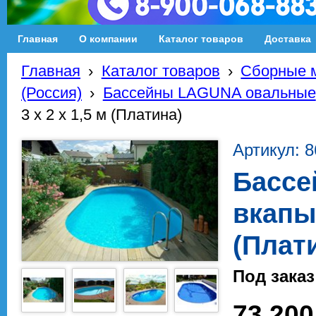
Главная
О компании
Каталог товаров
Доставка
Главная
›
Каталог товаров
›
Сборные м
(Россия)
›
Бассейны LAGUNA овальные
3 х 2 х 1,5 м (Платина)
Артикул: 8
Бассе
вкапы
(Плат
Под заказ
73 200