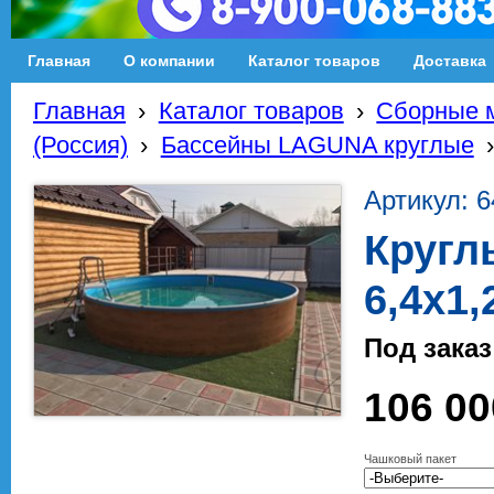
Главная
О компании
Каталог товаров
Доставка
Главная
›
Каталог товаров
›
Сборные м
(Россия)
›
Бассейны LAGUNA круглые
Артикул: 6
Кругл
6,4х1,
Под заказ
106 00
Чашковый пакет