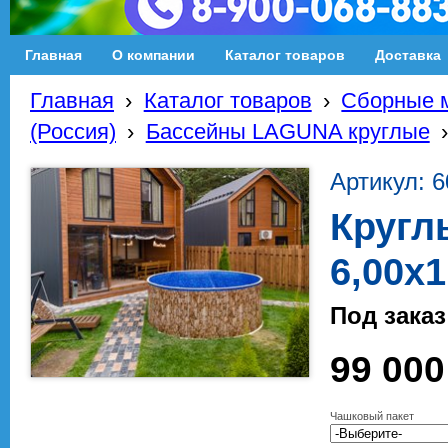
Главная
О компании
Каталог товаров
Доставка
Главная
›
Каталог товаров
›
Сборные м
(Россия)
›
Бассейны LAGUNA круглые
Артикул: 6
Кругл
6,00х1
Под заказ
99 000
Чашковый пакет