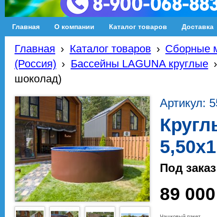
Главная
О компании
Каталог товаров
Доставка
Главная
›
Каталог товаров
›
Сборные м
(Россия)
›
Бассейны LAGUNA круглые
шоколад)
Артикул: 5
Кругл
5,50х
Под заказ
89 000
Чашковый пакет