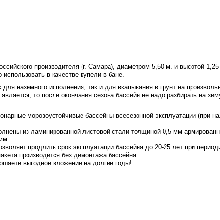
сийского производителя (г. Самара), диаметром 5,50 м. и высотой 1,2
использовать в качестве купели в бане.
ля наземного исполнения, так и для вкапывания в грунт на произволь
является, то после окончания сезона бассейн не надо разбирать на зим
онарные морозоустойчивые бассейны всесезонной эксплуатации (при н
лнены из ламинированной листовой стали толщиной 0,5 мм армирован
мм.
воляет продлить срок эксплуатации бассейна до 20-25 лет при периодич
пакета производится без демонтажа бассейна.
ршаете выгодное вложение на долгие годы!