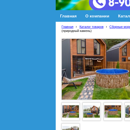
Главная
О компании
Катал
Главная
›
Каталог товаров
›
Сборные мор
(природный камень)