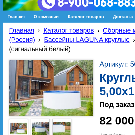
Главная
О компании
Каталог товаров
Доставка
Главная
›
Каталог товаров
›
Сборные м
(Россия)
›
Бассейны LAGUNA круглые
(сигнальный белый)
Артикул: 
Кругл
5,00х
Под заказ
82 000
Чашковый пакет