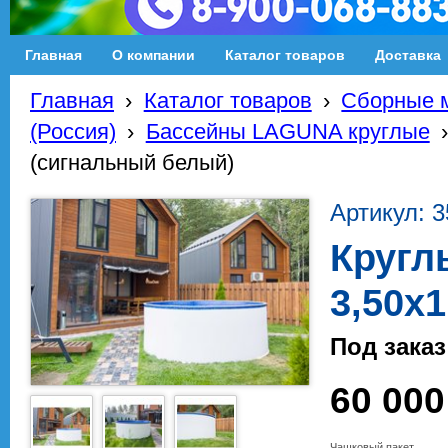
Главная
О компании
Каталог товаров
Доставка
Главная
›
Каталог товаров
›
Сборные м
(Россия)
›
Бассейны LAGUNA круглые
(сигнальный белый)
Артикул: 
Кругл
3,50х
Под заказ
60 000
Чашковый пакет