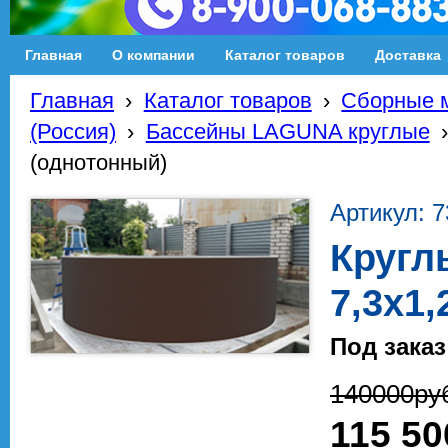
Главная
О компании
Каталог товаров
Доставка
Главная
›
Каталог товаров
›
Сборные м
(Россия)
›
Бассейны LAGUNA круглые
(однотонный)
Артикул: 7
Кругл
7,3х1
Под заказ
140000
ру
115 50