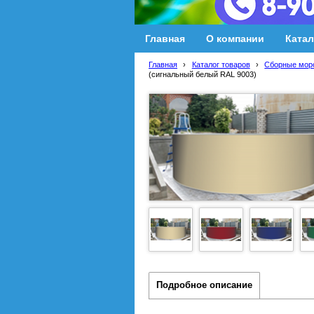
Главная
О компании
Катал
Главная
›
Каталог товаров
›
Сборные мор
(сигнальный белый RAL 9003)
Подробное описание