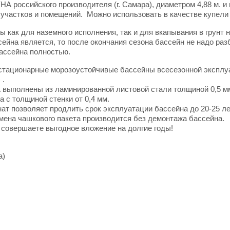
 российского производителя (г. Самара), диаметром 4,88 м. и 
участков и помещений. Можно использовать в качестве купели 
ак для наземного исполнения, так и для вкапывания в грунт н
йна является, то после окончания сезона бассейн не надо разб
ассейна полностью.
тационарные морозоустойчивые бассейны всесезонной эксплуа
 .
выполнены из ламинированной листовой стали толщиной 0,5 
 с толщиной стенки от 0,4 мм.
 позволяет продлить срок эксплуатации бассейна до 20-25 лет
амена чашкового пакета производится без демонтажа бассейна.
совершаете выгодное вложение на долгие годы!
а)