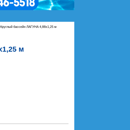
Круглый бассейн ЛАГУНА 4,88х1,25 м
х1,25 м