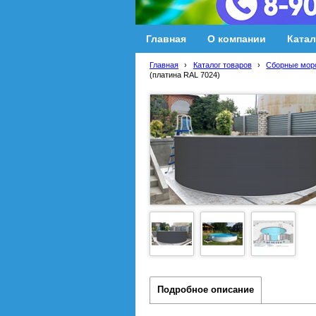
Главная
О компании
Катал
Главная
›
Каталог товаров
›
Сборные мор
(платина RAL 7024)
Подробное описание