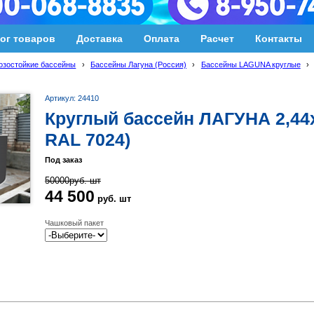
ог товаров
Доставка
Оплата
Расчет
Контакты
озостойкие бассейны
›
Бассейны Лагуна (Россия)
›
Бассейны LAGUNA круглые
›
Артикул: 24410
Круглый бассейн ЛАГУНА 2,44х
RAL 7024)
Под заказ
50000
руб.
шт
44 500
руб.
шт
Чашковый пакет