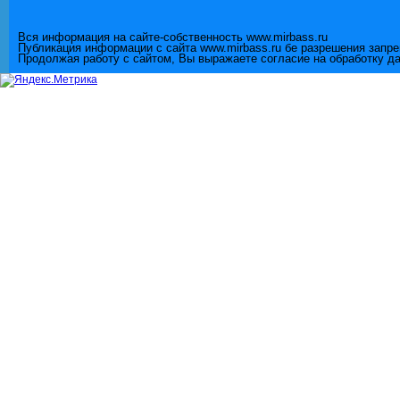
Вся информация на сайте-собственность www.mirbass.ru
Публикация информации с сайта www.mirbass.ru бе разрешения запр
Продолжая работу с сайтом, Вы выражаете согласие на обработку д