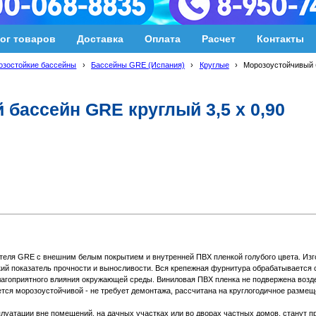
ог товаров
Доставка
Оплата
Расчет
Контакты
озостойкие бассейны
›
Бассейны GRE (Испания)
›
Круглые
›
Морозоустойчивый б
бассейн GRE круглый 3,5 х 0,90
еля GRE с внешним белым покрытием и внутренней ПВХ пленкой голубого цвета. Изг
окий показатель прочности и выносливости. Вся крепежная фурнитура обрабатывается
агоприятного влияния окружающей среды. Виниловая ПВХ пленка не подвержена возд
тся морозоустойчивой - не требует демонтажа, рассчитана на круглогодичное размещ
уатации вне помещений, на дачных участках или во дворах частных домов, станут 