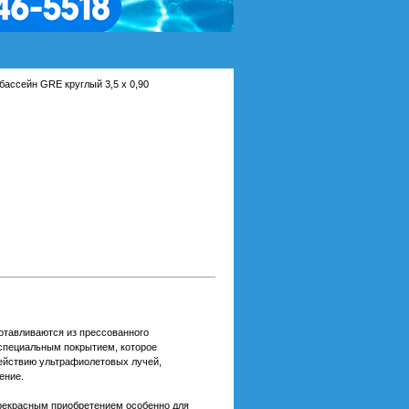
ассейн GRE круглый 3,5 х 0,90
отавливаются из прессованного
 специальным покрытием, которое
ействию ультрафиолетовых лучей,
ение.
прекрасным приобретением особенно для