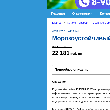
Главная
О компании
Катал
Главная
›
Каталог товаров
›
Сборные мор
Артикул: KITWPR352E
Морозоустойчивый 
24951
руб.
шт
22 181
руб.
шт
Подробное описание
Описание:
Круглые бассейны KITWPR352E от производит
гофрированного листа, что гарантирует выс
превосходно защищает все элементы от небл
выдерживает большое давление воды и являе
Бассейны KITWPR352E разработаны для экспл