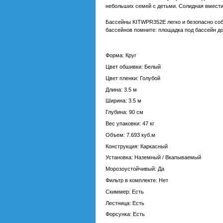
небольших семей с детьми. Солидная вмести
Бассейны KITWPR352E легко и безопасно со
бассейнов помните: площадка под бассейн до
Форма: Круг
Цвет обшивки: Белый
Цвет пленки: Голубой
Длина: 3.5 м
Ширина: 3.5 м
Глубина: 90 см
Вес упаковки: 47 кг
Объем: 7.693 куб.м
Конструкция: Каркасный
Установка: Наземный / Вкапываемый
Морозоустойчивый: Да
Фильтр в комплекте: Нет
Скиммер: Есть
Лестница: Есть
Форсунка: Есть