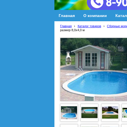
Главная
О компании
Катал
Главная
›
Каталог товаров
›
Сборные мор
размер 8,0х4,0 м