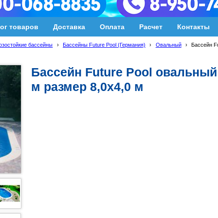
ог товаров
Доставка
Оплата
Расчет
Контакты
озостойкие бассейны
›
Бассейны Future Pool (Германия)
›
Овальный
›
Бассейн Fu
Бассейн Future Pool овальный
м размер 8,0х4,0 м