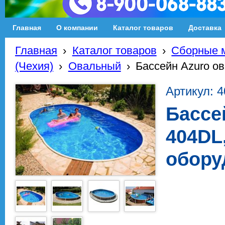
Главная
О компании
Каталог товаров
Доставка
Главная
›
Каталог товаров
›
Сборные м
(Чехия)
›
Овальный
›
Бассейн Azuro ов
Артикул: 
Бассе
404DL,
обору