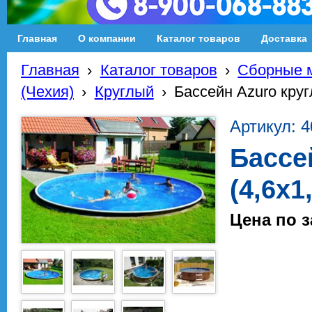
Главная
О компании
Каталог товаров
Доставка
Главная
›
Каталог товаров
›
Сборные м
(Чехия)
›
Круглый
›
Бассейн Azuro круг
Артикул: 
Бассе
(4,6х1
Цена по 