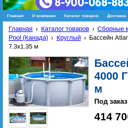
Главная
О компании
Каталог товаров
Доставка
Главная
›
Каталог товаров
›
Сборные м
Pool (Канада)
›
Круглый
›
Бассейн Atla
7.3х1.35 м
Бассей
4000 
м
Под заказ
414 70