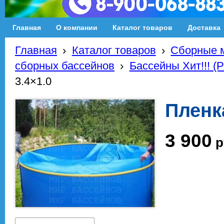
Главная
О компании
Каталог товаров
Доставка
Главная
›
Каталог товаров
›
Сборные м
сборных бассейнов
›
Бассейны Хит!!! (
3.4×1.0
Пленк
3 900
р